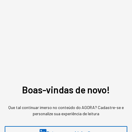
seguem.
*Este artigo não representa a opinião da StartSe; a
responsabilidade é da autora.
LEITURA RECOMENDADA
Quer aprender mais sobre liderança com Priscila?
Faça o
WLP, formação internacional de impacto para
lideranças femininas, da StartSe em parceria com a
Boas-vindas de novo!
Nova SBE
. Priscila é uma das professores.
Confira!
Que tal continuar imerso no conteúdo do AGORA? Cadastre-se e
Gostou deste conteúdo? Deixa que a gente te avisa
personalize sua experiência de leitura
quando surgirem assuntos relacionados!
ME AVISE