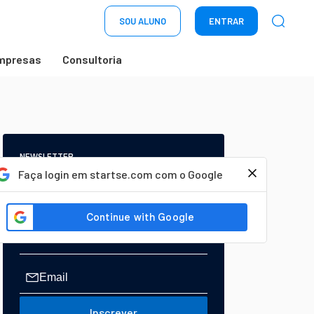
SOU ALUNO
ENTRAR
mpresas
Consultoria
NEWSLETTER
Start Seu dia:
Faça login em startse.com com o Google
A Newsletter do AGORA!
Inscrever