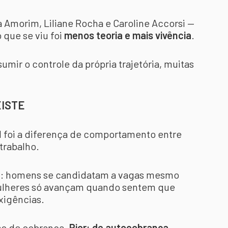
a Amorim, Liliane Rocha e Caroline Accorsi —
 que se viu foi
menos teoria e mais vivência
.
umir o controle da própria trajetória, muitas
XISTE
l foi a diferença de comportamento entre
trabalho.
n: homens se candidatam a vagas mesmo
mulheres só avançam quando sentem que
igências.
so de cobrança.
Pior: de autocobrança.