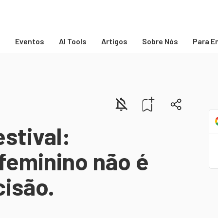
s
Eventos
AI Tools
Artigos
Sobre Nós
Para E
stival:
feminino não é
cisão.