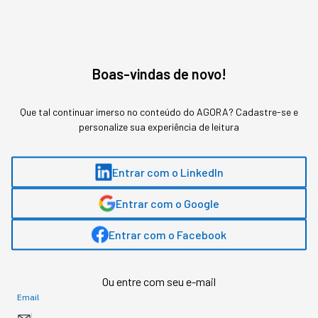
orientar melhor tomadas de decisão das empresas e
melhor atendimento a clientes
. Mas se usados de
forma errada (mesmo sem saber) podem botar
empresas ou indústrias inteiras em situações
delicadas (como no caso das varejistas
Boas-vindas de novo!
farmacêuticas). Saiba tomar
decisões baseadas em
dados
e proteger sua companhia
neste link aqui.
Veja
Que tal continuar imerso no conteúdo do AGORA? Cadastre-se e
mais
personalize sua experiência de leitura
Entrar com o LinkedIn
Entrar com o Google
Entrar com o Facebook
Ou entre com seu e-mail
Email