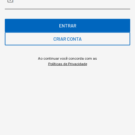
ENTRAR
Gostou deste conteúdo? Deixa que a gente te avisa
quando surgirem assuntos relacionados!
CRIAR CONTA
ME AVISE
Ao continuar você concorda com as
Políticas de Privacidade