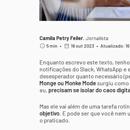
Camila Petry Feiler
,
Jornalista
5 min
•
16 out 2023
•
Atualizado: 16
Enquanto escrevo este texto, tenho
notificações do Slack, WhatsApp e e-
desesperador quanto necessário (pe
Monge ou Monke Mode
surgiu como 
eu,
precisam se isolar do caos digit
Mas ele vai além de uma tarefa rotin
objetivo
. E pode ser que você nem 
o praticado.