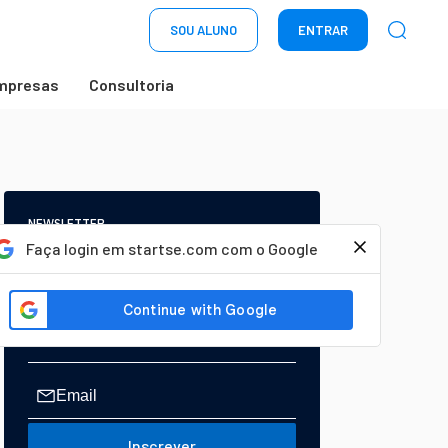
SOU ALUNO
ENTRAR
mpresas
Consultoria
NEWSLETTER
Start Seu dia:
Faça login em startse.com com o Google
A Newsletter do AGORA!
Inscrever