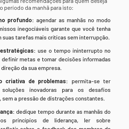
lgumas recomendações para quem deseja
o período da manhã para isto:
ho profundo
: agendar as manhãs no modo
issos inegociáveis garante que você tenha
 suas tarefas mais críticas sem interrupção.
estratégicas
: use o tempo ininterrupto no
 definir metas e tomar decisões informadas
 direção da sua empresa.
 criativa de problemas
: permita-se ter
soluções inovadoras para os desafios
, sem a pressão de distrações constantes.
rança
: dedique tempo durante as manhãs do
 princípios de liderança, ler sobre
refletir sobre o feedback dos membros da