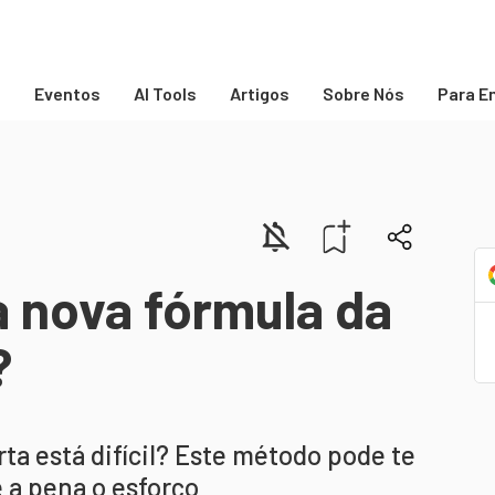
s
Eventos
AI Tools
Artigos
Sobre Nós
Para E
 nova fórmula da
?
a está difícil? Este método pode te
 a pena o esforço