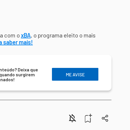
ra com o
xBA
, o programa eleito o mais
a saber mais!
nteúdo? Deixa que
 quando surgirem
ME AVISE
onados!