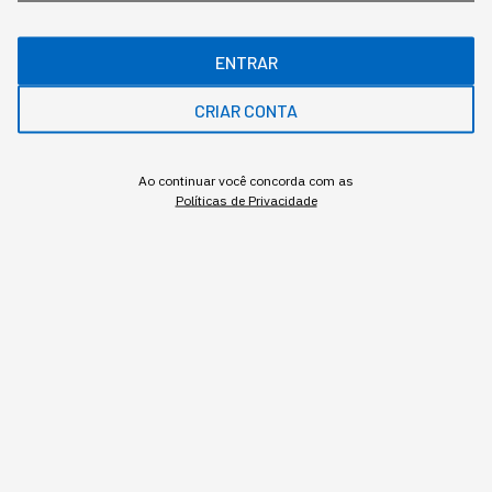
ENTRAR
Gostou deste conteúdo? Deixa que a gente te avisa
quando surgirem assuntos relacionados!
CRIAR CONTA
ME AVISE
Ao continuar você concorda com as
Políticas de Privacidade