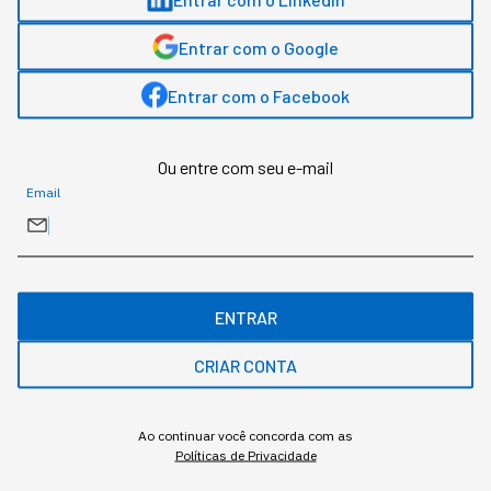
Metaverso: como investir na tecnologia do
Entrar com o Google
momento
Entrar com o Facebook
Ou entre com seu e-mail
Email
ENTRAR
CRIAR CONTA
Ao continuar você concorda com as
Políticas de Privacidade
Banner newsletter StartSe