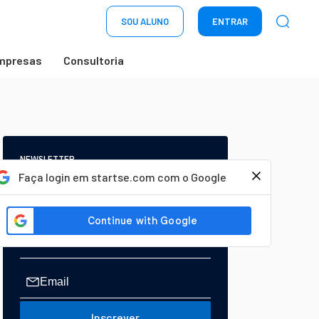
SOU ALUNO
ENTRAR
mpresas
Consultoria
NEWSLETTER
Start Seu dia:
Faça login em startse.com com o Google
A Newsletter do AGORA!
Inscrever