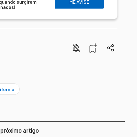
 quando surgirem
ME AVISE
onados!
ifórnia
 próximo artigo