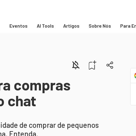
s
Eventos
AI Tools
Artigos
Sobre Nós
Para E
era compras
o chat
ilidade de comprar de pequenos
ma. Entenda.