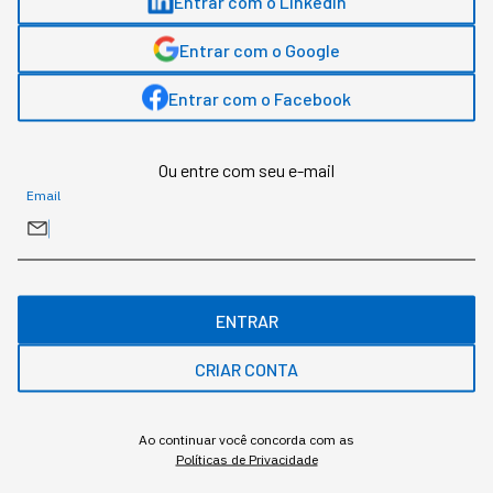
Entrar com o LinkedIn
modo sobrevivência
Entrar com o Google
Pesquisa global da Gallup mostra engajamento
Entrar com o Facebook
de gestores caindo mais rápido que o do
restante da equipe
Ou entre com seu e-mail
Email
ENTRAR
CRIAR CONTA
Ao continuar você concorda com as
Políticas de Privacidade