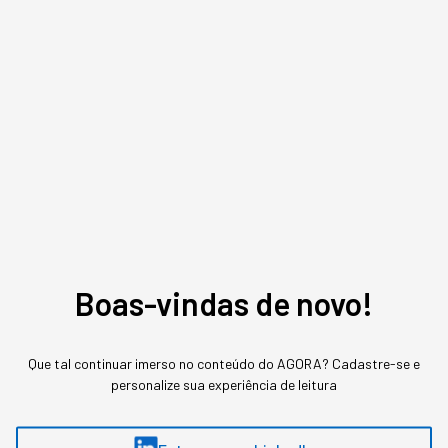
Ana Julia Guimarães
,
Produtora de Conteúdo
Jornalista. Possui experiência no mercado financeiro, social media e
customer experience. Passou pela XP Inc.
MAIS SOBRE O ASSUNTO
Leia o próximo artigo
Boas-vindas de novo!
GESTÃO DE PESSOAS
Que tal continuar imerso no conteúdo do AGORA? Cadastre-se e
personalize sua experiência de leitura
Quem deveria engajar está
desgastado: líderes em