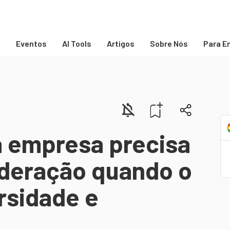
s
Eventos
AI Tools
Artigos
Sobre Nós
Para E
a empresa precisa
ideração quando o
rsidade e