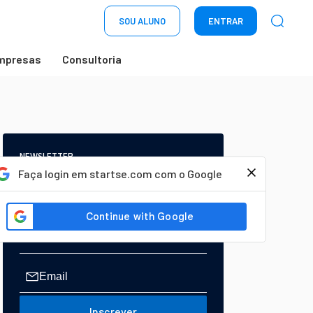
SOU ALUNO
ENTRAR
mpresas
Consultoria
NEWSLETTER
Start Seu dia:
Faça login em startse.com com o Google
A Newsletter do AGORA!
Inscrever