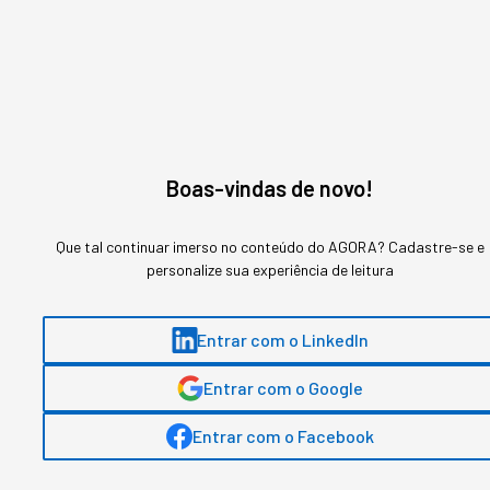
Ver essa foto no Instagram
Boas-vindas de novo!
Que tal continuar imerso no conteúdo do AGORA? Cadastre-se e
personalize sua experiência de leitura
Uma publicação compartilhada por Manu Gavassi (@manugavass
Entrar com o LinkedIn
SAIBA MAIS:
Entrar com o Google
Entrar com o Facebook
O que é embaixador de marca?