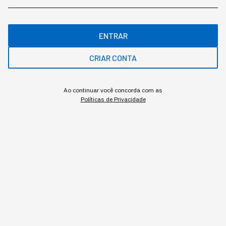
ENTRAR
CRIAR CONTA
Assuntos relacionados
Ao continuar você concorda com as
Políticas de Privacidade
Startups
Trabalho
Contratação
Redação Startups
,
conteúdo exclusivo
O mais conceituado portal sobre startups do Brasil. Veja mais em
www.startups.com.br.
MAIS SOBRE O ASSUNTO