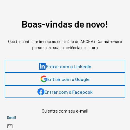
e frameworks que estão tornando empresas e
profissionais mais competitivos AGORA.
Boas-vindas de novo!
Gostou deste conteúdo? Deixa que a gente te avisa
quando surgirem assuntos relacionados!
Que tal continuar imerso no conteúdo do AGORA? Cadastre-se e
ME AVISE
personalize sua experiência de leitura
Entrar com o LinkedIn
Entrar com o Google
Entrar com o Facebook
Ou entre com seu e-mail
Email