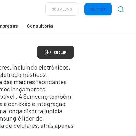
SOU ALUNO
ENTRAR
mpresas
Consultoria
SEGUIR
es, incluindo eletrônicos,
eletrodomésticos,
 das maiores fabricantes
ersos lançamentos
vestível'. A Samsung também
ra a conexão e integração
a longa disputa judicial
msung é líder de
a de celulares, atrás apenas