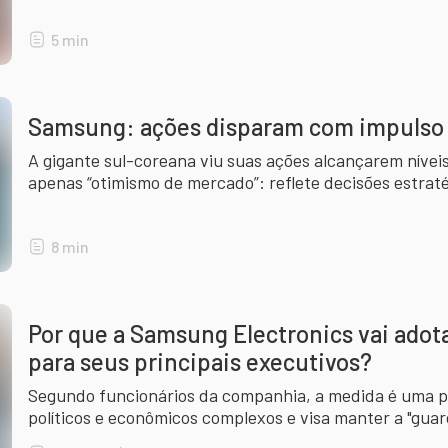
5
min
Samsung: ações disparam com impulso 
A gigante sul-coreana viu suas ações alcançarem níveis
apenas “otimismo de mercado”: reflete decisões estra
claro em torno da inteligência artificial e dos semicond
8
min
Por que a Samsung Electronics vai adota
para seus principais executivos?
Segundo funcionários da companhia, a medida é uma p
políticos e econômicos complexos e visa manter a "guarda
para a decisão.