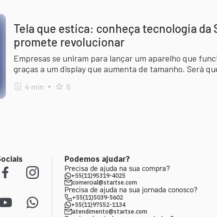
Tela que estica: conheça tecnologia da
promete revolucionar
Empresas se uniram para lançar um aparelho que func
graças a um display que aumenta de tamanho. Será que
4
min
5
ociais
Podemos ajudar?
Precisa de ajuda na sua compra?
+55(11)95319-4025
comercial@startse.com
Precisa de ajuda na sua jornada conosco?
+55(11)5039-5602
+55(11)97552-1134
atendimento@startse.com