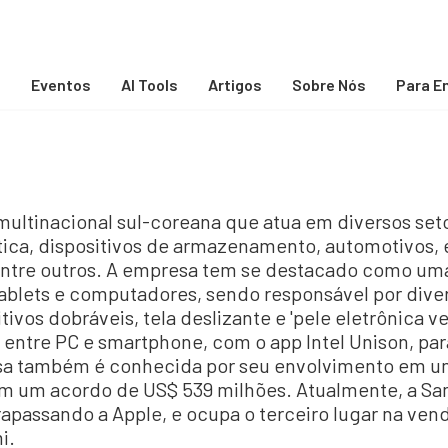
s
Eventos
AI Tools
Artigos
Sobre Nós
Para E
ltinacional sul-coreana que atua em diversos setor
ica, dispositivos de armazenamento, automotivos, 
ntre outros. A empresa tem se destacado como uma
ablets e computadores, sendo responsável por div
tivos dobráveis, tela deslizante e 'pele eletrônica 
 entre PC e smartphone, com o app Intel Unison, pa
esa também é conhecida por seu envolvimento em um
em um acordo de US$ 539 milhões. Atualmente, a Sa
passando a Apple, e ocupa o terceiro lugar na vend
i.