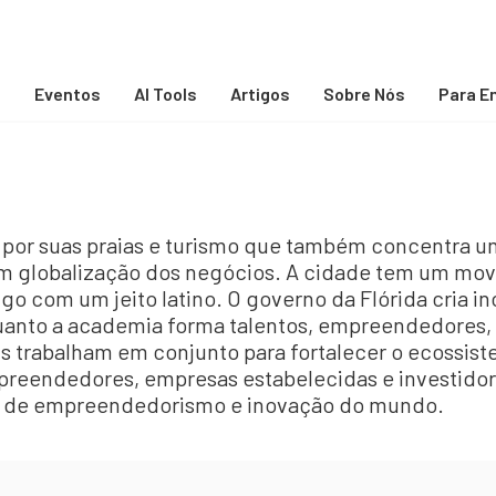
s
Eventos
AI Tools
Artigos
Sobre Nós
Para E
por suas praias e turismo que também concentra um
m globalização dos negócios. A cidade tem um mo
lgo com um jeito latino. O governo da Flórida cria in
anto a academia forma talentos, empreendedores, 
trabalham em conjunto para fortalecer o ecossist
reendedores, empresas estabelecidas e investidore
lo de empreendedorismo e inovação do mundo.