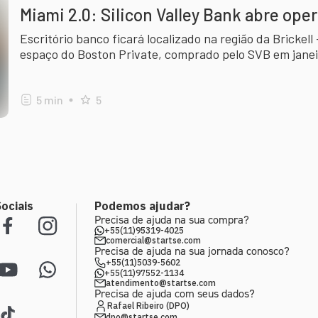
Miami 2.0: Silicon Valley Bank abre ope
Escritório banco ficará localizado na região da Brickell
espaço do Boston Private, comprado pelo SVB em janei
5
min
5
ociais
Podemos ajudar?
Precisa de ajuda na sua compra?
+55(11)95319-4025
comercial@startse.com
Precisa de ajuda na sua jornada conosco?
+55(11)5039-5602
+55(11)97552-1134
atendimento@startse.com
Precisa de ajuda com seus dados?
Rafael Ribeiro (DPO)
dpo@startse.com