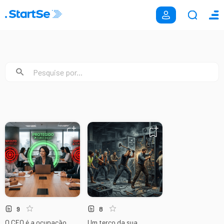
9
8
O CEO é a ocupação
Um terço da sua