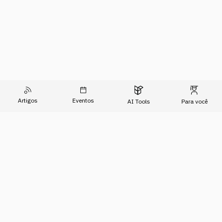
Artigos
Eventos
AI Tools
Para você
O Conhecimento do Agora
Formações
Artigos
Imersões
Sobre Nós
Eventos
Para Empresas
AI Tools
Relatório de Transparência