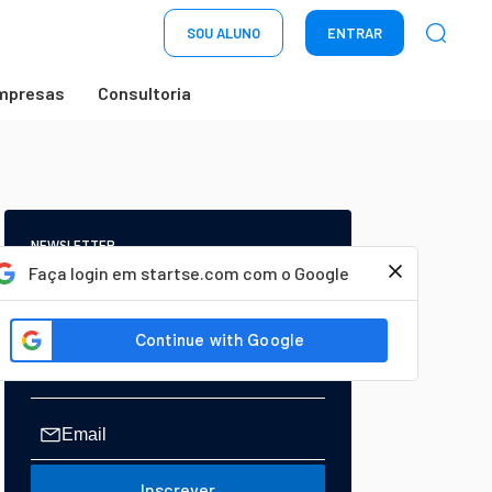
SOU ALUNO
ENTRAR
mpresas
Consultoria
NEWSLETTER
Start Seu dia:
Faça login em startse.com com o Google
A Newsletter do AGORA!
Inscrever