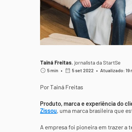
Tainá Freitas
,
jornalista da StartSe
5 min
•
5 set 2022
•
Atualizado: 19
Por Tainá Freitas
Produto, marca e experiência do cl
Zissou
, uma marca brasileira que es
A empresa foi pioneira em trazer a t