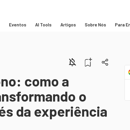
s
Eventos
AI Tools
Artigos
Sobre Nós
Para E
ono: como a
ransformando o
és da experiência