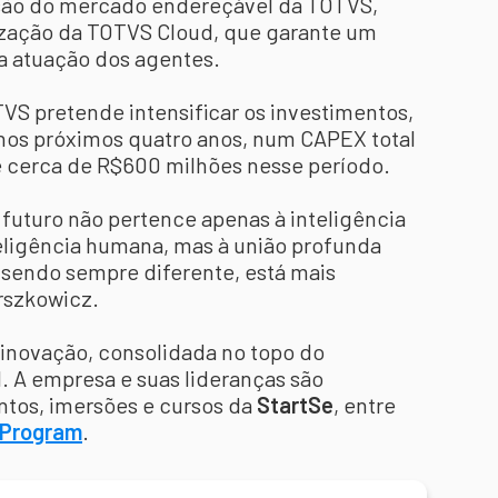
ão do mercado endereçável da TOTVS,
zação da TOTVS Cloud, que garante um
a atuação dos agentes.
OTVS pretende intensificar os investimentos,
nos próximos quatro anos, num CAPEX total
 cerca de R$600 milhões nesse período.
futuro não pertence apenas à inteligência
teligência humana, mas à união profunda
l sendo sempre diferente, está mais
rszkowicz.
inovação, consolidada no topo do
. A empresa e suas lideranças são
ntos, imersões e cursos da
StartSe
, entre
 Program
.