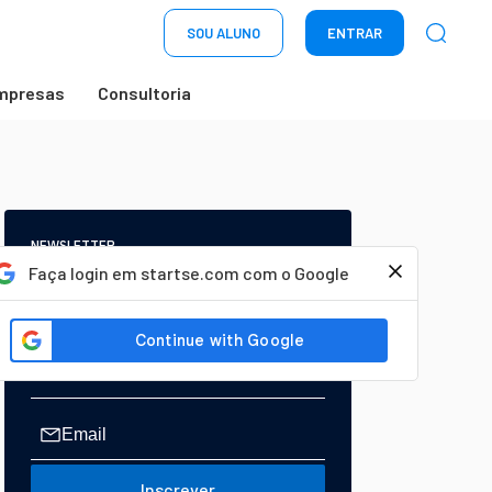
SOU ALUNO
ENTRAR
mpresas
Consultoria
NEWSLETTER
Start Seu dia:
Faça login em startse.com com o Google
A Newsletter do AGORA!
Inscrever