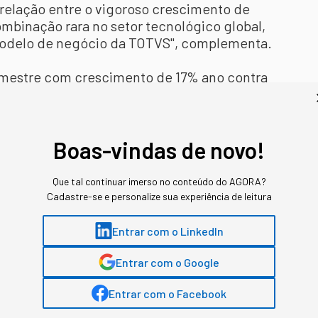
rrelação entre o vigoroso crescimento de
mbinação rara no setor tecnológico global,
odelo de negócio da TOTVS", complementa.
imestre com crescimento de 17% ano contra
u R$5,1 bilhões no acumulado de 2025 (+18%
19% a/a no 4T25, ultrapassando R$1,2 bilhão
cutivo de crescimento de dois dígitos - e
 2025 (+20% a/a), com destaque para a
Boas-vindas de novo!
SaaS+Cloud (+28% a/a). O ARR encerrou 2025
e R$167 milhões no trimestre), crescimento
Que tal continuar imerso no conteúdo do AGORA?
o por um novo recorde histórico de novas
Cadastre-se e personalize sua experiência de leitura
lizou a menor contribuição do IGP-M no
 atingiu 28,8% no trimestre, um incremento
Entrar com o LinkedIn
 materializando a nova etapa de
Entrar com o Google
anhia em períodos anteriores.
Entrar com o Facebook
sentou expressiva aceleração sequencial no
$160 milhões no trimestre, expansão de