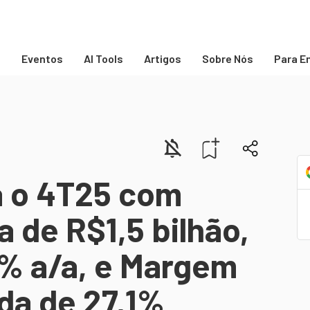
s
Eventos
AI Tools
Artigos
Sobre Nós
Para E
 o 4T25 com
a de R$1,5 bilhão,
% a/a, e Margem
da de 27,1%