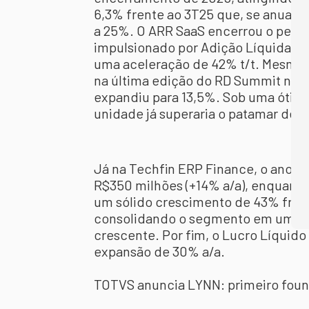
6,3% frente ao 3T25 que, se anualiz
a 25%. O ARR SaaS encerrou o perío
impulsionado por Adição Líquida de
uma aceleração de 42% t/t. Mesmo 
na última edição do RD Summit no 
expandiu para 13,5%. Sob uma ótica
unidade já superaria o patamar de 
Já na Techfin ERP Finance, o ano r
R$350 milhões (+14% a/a), enquanto
um sólido crescimento de 43% frent
consolidando o segmento em um pat
crescente. Por fim, o Lucro Líquido
expansão de 30% a/a.
TOTVS anuncia LYNN: primeiro found