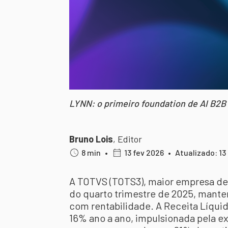
LYNN: o primeiro foundation de AI B2B 
Bruno Lois
,
Editor
8 min
•
13 fev 2026
•
Atualizado: 13
A TOTVS (TOTS3), maior empresa de 
do quarto trimestre de 2025, mante
com rentabilidade. A Receita Líqui
16% ano a ano, impulsionada pela e