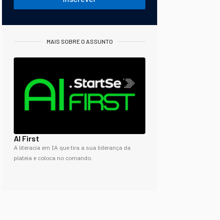
MAIS SOBRE O ASSUNTO
AI First
A literacia em IA que tira a sua liderança da
plateia e coloca no comando.