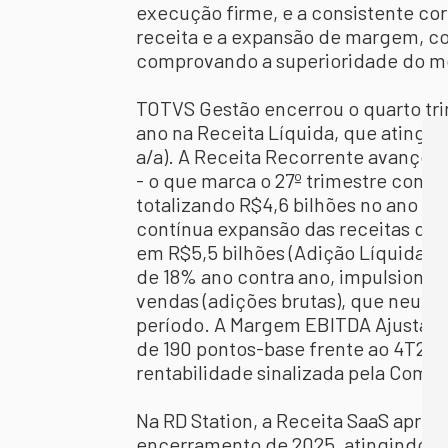
execução firme, e a consistente co
receita e a expansão de margem, co
comprovando a superioridade do m
TOTVS Gestão encerrou o quarto tr
ano na Receita Líquida, que atingi
a/a). A Receita Recorrente avançou 
- o que marca o 27º trimestre conse
totalizando R$4,6 bilhões no ano de
contínua expansão das receitas de 
em R$5,5 bilhões (Adição Líquida d
de 18% ano contra ano, impulsionad
vendas (adições brutas), que neutra
período. A Margem EBITDA Ajustada
de 190 pontos-base frente ao 4T24,
rentabilidade sinalizada pela Comp
Na RD Station, a Receita SaaS apre
encerramento de 2025, atingindo R