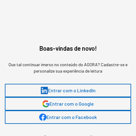
Boas-vindas de novo!
7 - Educação do futuro
Que tal continuar imerso no conteúdo do AGORA? Cadastre-se e
Para
Fernando Prado
, CEO da
Byju’s
no Brasil, a
personalize sua experiência de leitura
educação do futuro será híbrida. “O aluno terá
autonomia e protagonismo, enquanto o professor terá
papel de tutor e guia. Os sistemas digitais de
Entrar com o LinkedIn
aprendizagem serão compartilhados entre países, em
uma educação mais globalizada”, conta.
Entrar com o Google
Entrar com o Facebook
EM AGROTECH…