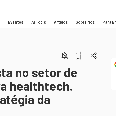
s
Eventos
AI Tools
Artigos
Sobre Nós
Para E
ta no setor de
a healthtech.
atégia da