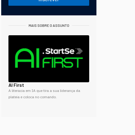
MAIS SOBRE O ASSUNTO
AI First
A literacia em IA que tira a sua liderança da
plateia e coloca no comando.