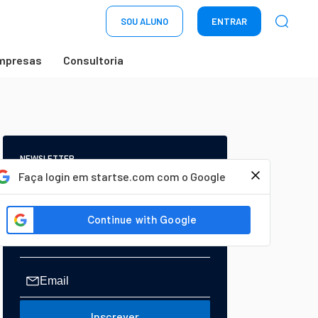
SOU ALUNO
ENTRAR
mpresas
Consultoria
NEWSLETTER
Start Seu dia:
Faça login em startse.com com o Google
A Newsletter do AGORA!
Inscrever