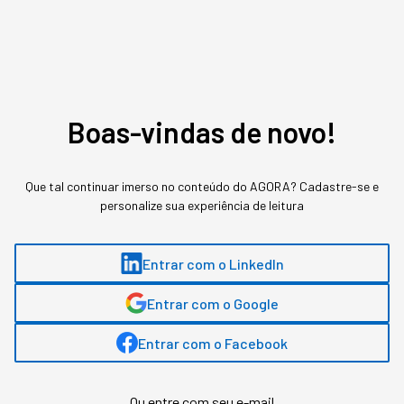
Assuntos relacionados
Sustentabilidade
Nova Economia
Economia Circular
Boas-vindas de novo!
Sabrina Bezerra
,
jornalista
Que tal continuar imerso no conteúdo do AGORA? Cadastre-se e
personalize sua experiência de leitura
Sabrina Bezerra, head de conteúdo na StartSe, possui mais de 13 anos de
experiência em comunicação, com passagem por veículos como Pequenas
Empresas & Grandes Negócios e Época Negócios, ambos da Editora Globo.
Entrar com o LinkedIn
Entrar com o Google
MAIS SOBRE O ASSUNTO
Entrar com o Facebook
Leia o próximo artigo
Ou entre com seu e-mail