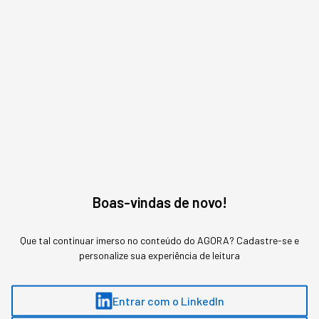
Carreira
Inspiração
Criatividade
MAIS SOBRE O ASSUNTO
Leia o próximo artigo
Boas-vindas de novo!
CARREIRA
Que tal continuar imerso no conteúdo do AGORA? Cadastre-se e
O CEO é a ocupação menos
personalize sua experiência de leitura
exposta à IA, mas isso tem
Entrar com o LinkedIn
um preço