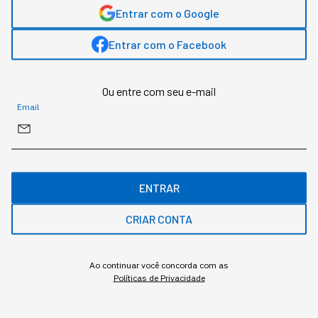
Entrar com o Google
Os registros reais de uso do Claude colocam o
Entrar com o Facebook
cargo de chief executive no fundo do ranking de
adoção, e o quartil mais alto de renda é o único
sem perda salarial mensurável.
Ou entre com seu e-mail
Email
ENTRAR
CRIAR CONTA
Ao continuar você concorda com as
Políticas de Privacidade