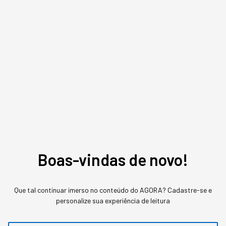
Bruno Lois
,
Editor
Jornalista e Copywriter. Escreve sobre negócios, tendências de mercado e
tecnologia na StartSe.
MAIS SOBRE O ASSUNTO
Leia o próximo artigo
Boas-vindas de novo!
GESTÃO DO NEGÓCIO
Que tal continuar imerso no conteúdo do AGORA? Cadastre-se e
Amazon queima US$1,8
personalize sua experiência de leitura
milhão em tokens: levou 5