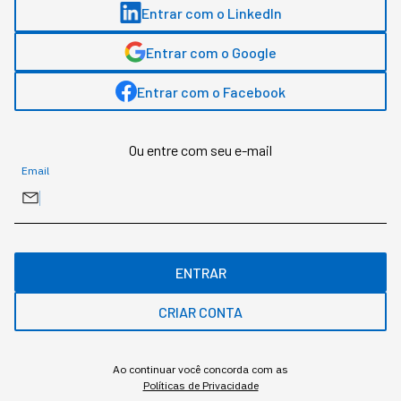
Entrar com o LinkedIn
meses para descobrir o
prejuízo
Entrar com o Google
Entrar com o Facebook
A Amazon queimou US$ 1,8 milhão em cinco
meses num projeto que nunca foi ao ar. A origem
Ou entre com seu e-mail
do rombo estava na métrica de adoção, não no
Email
modelo.
ENTRAR
CRIAR CONTA
Ao continuar você concorda com as
Políticas de Privacidade