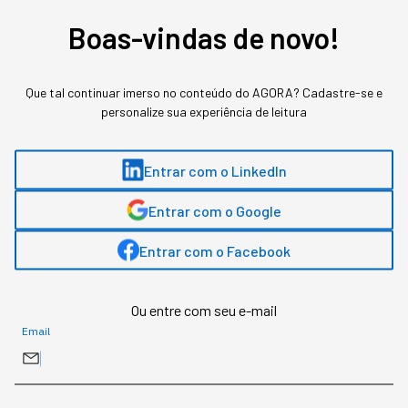
A confusão na definição custa caro para quem
Boas-vindas de novo!
decide orçamento de IA achando que são a
mesma tecnologia em estágios diferentes de
sofisticação.
Que tal continuar imerso no conteúdo do AGORA? Cadastre-se e
personalize sua experiência de leitura
Entrar com o LinkedIn
Entrar com o Google
Entrar com o Facebook
Ou entre com seu e-mail
Email