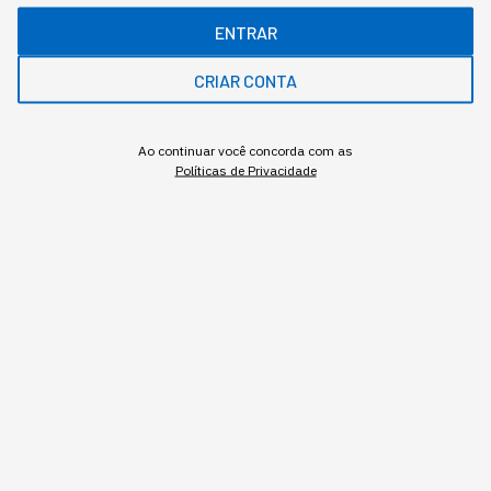
O que diferencia um chatbot de um agente autônomo, na
ENTRAR
prática
CRIAR CONTA
Redação StartSe
,
Redator
•
•
11 min
4 ago 2026
Atualizado: 4 ago 2026
Ao continuar você concorda com as
Políticas de Privacidade
NEWSLETTER
Start Seu dia:
A Newsletter do AGORA!
Inscrever