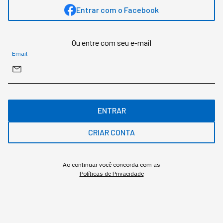
GESTÃO DO NEGÓCIO
Entrar com o Facebook
Um terço da sua empresa
Ou entre com seu e-mail
sabota a adoção em
Email
Inteligência Artificial
Duas pesquisas mediram a resistência dentro
das empresas, e um estudo da Apollo descreve
ENTRAR
o mecanismo econômico que corre em paralelo.
CRIAR CONTA
Ao continuar você concorda com as
Políticas de Privacidade