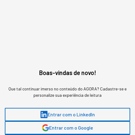
Assuntos relacionados
China
Negócios
Bytedance
Vinicius (欧力) Batista de
,
Product Owner na
Oliveira
StartSe
Boas-vindas de novo!
Global Digital Economy Specialist & Sinologist
Que tal continuar imerso no conteúdo do AGORA? Cadastre-se e
MAIS SOBRE O ASSUNTO
personalize sua experiência de leitura
Leia o próximo artigo
Entrar com o LinkedIn
Entrar com o Google