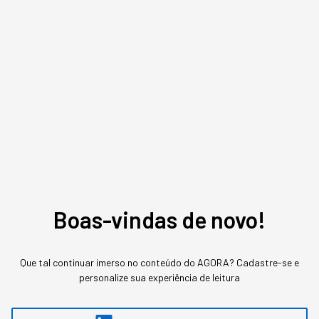
e como aplicar no seu
negócio
A confusão na definição custa caro para quem
decide orçamento de IA achando que são a
mesma tecnologia em estágios diferentes de
sofisticação.
Boas-vindas de novo!
Que tal continuar imerso no conteúdo do AGORA? Cadastre-se e
personalize sua experiência de leitura