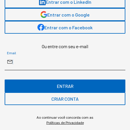
Entrar com o LinkedIn
Entrar com o Google
Entrar com o Facebook
O que diferencia um chatbot de um agente autônomo, na
prática
Ou entre com seu e-mail
Redação StartSe
,
Redator
Email
•
•
11 min
4 ago 2026
Atualizado: 4 ago 2026
NEWSLETTER
Start Seu dia:
ENTRAR
A Newsletter do AGORA!
CRIAR CONTA
Ao continuar você concorda com as
Políticas de Privacidade