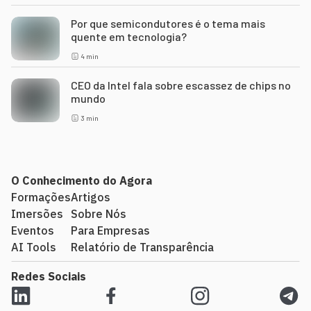
Por que semicondutores é o tema mais
quente em tecnologia?
4
min
CEO da Intel fala sobre escassez de chips no
mundo
3
min
O Conhecimento do Agora
Formações
Artigos
Imersões
Sobre Nós
Eventos
Para Empresas
AI Tools
Relatório de Transparência
Redes Sociais