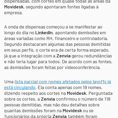
dispensadas, com cortes em quase todas as áreas da
Movidesk
, segundo apontaram fontes ligadas à
empresa.
A onda de dispensas começou a se manifestar ao
longo do dia no
LinkedIn
, apontando demissões em
áreas variadas como RH, financeiro e controladoria.
Segundo destacaram algumas das pessoas demitidas
em seus perfis, o corte era de certa forma esperado,
já que a integração com a
Zenvia
gerou redundâncias
e não teria lugar para todos. De acordo com as fontes,
as demissões foram feitas por videoconferência.
Uma
lista parcial com nomes afetados pelos layoffs já
está circulando
. Ela conta apenas com 19 nomes,
dizendo respeito aos cortes na
Movidesk
. Perguntada
sobre os cortes, a
Zenvia
confirmou o número de 118
pessoas demitidas, mas não deu detalhes sobre
quantas demissões foram na
Movidesk
ou se
funcionários da própria
Zenvia
também foram