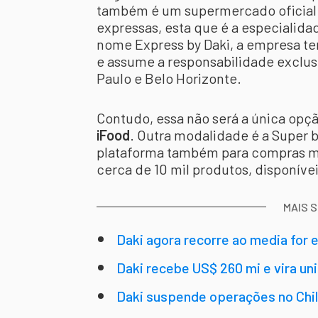
também é um supermercado oficial
expressas, esta que é a especialid
nome Express by Daki, a empresa t
e assume a responsabilidade exclu
Paulo e Belo Horizonte.
Contudo, essa não será a única opç
iFood
. Outra modalidade é a Super b
plataforma também para compras ma
cerca de 10 mil produtos, disponív
MAIS 
Daki agora recorre ao media for 
Daki recebe US$ 260 mi e vira u
Daki suspende operações no Chil
unicórnio?