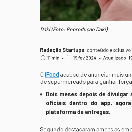
Daki (Foto: Reprodução Daki)
Redação Startups
,
conteúdo exclusivo
11 min
•
19 fev 2024
•
Atualizado: 1
O
iFood
acabou de anunciar mais u
de supermercado para ganhar forç
Dois meses depois de divulga
oficiais dentro do app, agor
plataforma de entregas.
Segundo destacaram ambas as emp