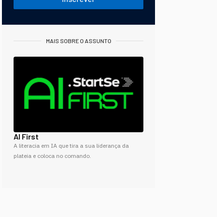
MAIS SOBRE O ASSUNTO
AI First
A literacia em IA que tira a sua liderança da
plateia e coloca no comando.