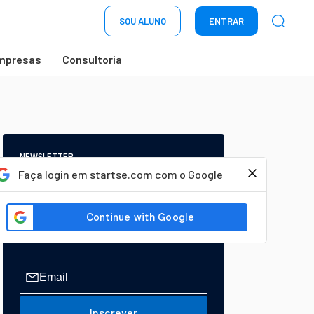
SOU ALUNO
ENTRAR
mpresas
Consultoria
NEWSLETTER
Start Seu dia:
Faça login em startse.com com o Google
A Newsletter do AGORA!
Inscrever