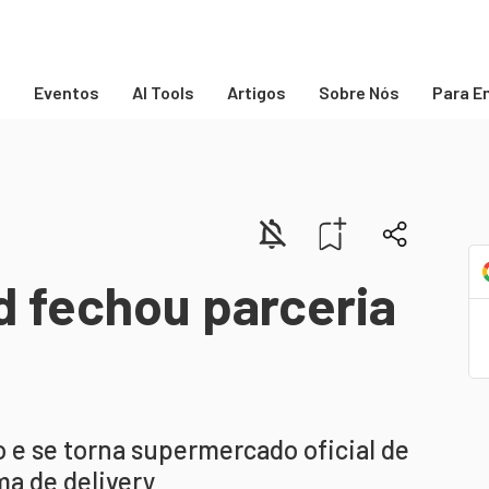
s
Eventos
AI Tools
Artigos
Sobre Nós
Para E
d fechou parceria
 e se torna supermercado oficial de
ma de delivery