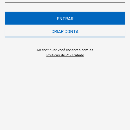
ENTRAR
Assuntos relacionados
CRIAR CONTA
Carreira
Ao continuar você concorda com as
Políticas de Privacidade
Morse
,
conteúdo exclusivo
O Morse é a plataforma de conteúdo sobre Mobile, Inovação e Tecnologia
aplicada aos negócios.
MAIS SOBRE O ASSUNTO
Leia o próximo artigo