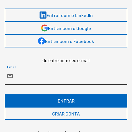
INOVAÇÃO
Entrar com o LinkedIn
Os robôs, que antes eram só
Entrar com o Google
da fábrica, estão sendo
"promovidos"
Entrar com o Facebook
Aos poucos, a presença de robôs está virando o
Ou entre com seu e-mail
novo normal dos negócios de alta performance.
Email
ENTRAR
CRIAR CONTA