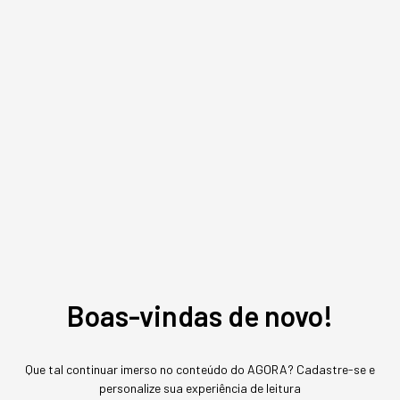
Assuntos relacionados
Automóvel
Mercado Automotivo
Bruno Lois
,
Editor
Jornalista e Copywriter. Escreve sobre negócios, tendências de mercado e
tecnologia na StartSe.
MAIS SOBRE O ASSUNTO
Boas-vindas de novo!
Leia o próximo artigo
Que tal continuar imerso no conteúdo do AGORA? Cadastre-se e
personalize sua experiência de leitura