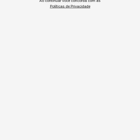
Ao continuar você concorda com as
Políticas de Privacidade
Robô humanoide (foto: reprodução site unitree)
Redação StartSe
,
Redator
•
•
10 min
4 ago 2026
Atualizado: 4 ago 2026
NEWSLETTER
Start Seu dia:
A Newsletter do AGORA!