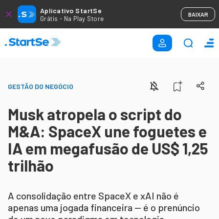
Aplicativo StartSe
BAIXAR
Grátis - Na Play Store
GESTÃO DO NEGÓCIO
Musk atropela o script do
M&A: SpaceX une foguetes e
IA em megafusão de US$ 1,25
trilhão
A consolidação entre SpaceX e xAI não é
apenas uma jogada financeira — é o prenúncio
de um novo paradigma em tecnologia,