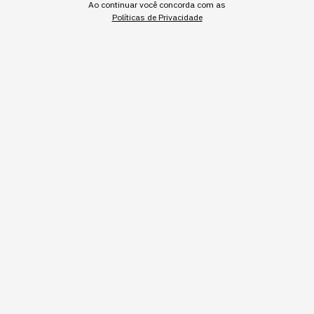
Ao continuar você concorda com as
Políticas de Privacidade
Banner newsletter StartSe
Gostou deste conteúdo? Deixa que a gente te avisa
quando surgirem assuntos relacionados!
ME AVISE