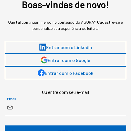
Boas-vindas de novo!
Que tal continuar imerso no conteúdo do AGORA? Cadastre-se e
personalize sua experiência de leitura
Entrar com o LinkedIn
Entrar com o Google
Entrar com o Facebook
Banner newsletter StartSe
Ou entre com seu e-mail
Email
Gostou deste conteúdo? Deixa que a gente te avisa
quando surgirem assuntos relacionados!
ME AVISE