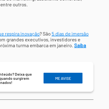
entre outros.
ue respira inovação
? São
5 dias de imersão
om grandes executivos, investidores e
 próxima turma embarca em janeiro.
Saiba
nteúdo? Deixa que
 quando surgirem
ME AVISE
onados!