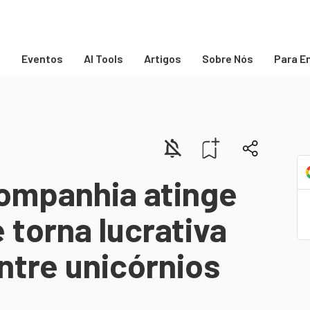
s
Eventos
AI Tools
Artigos
Sobre Nós
Para E
companhia atinge
 torna lucrativa
ntre unicórnios