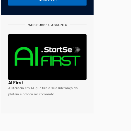
MAIS SOBRE O ASSUNTO
AI First
A literacia em IA que tira a sua liderança da
plateia e coloca no comando.