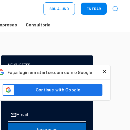
SOU ALUNO
ENTRAR
mpresas
Consultoria
NEWSLETTER
Start Seu dia:
Faça login em startse.com com o Google
A Newsletter do AGORA!
Inscrever