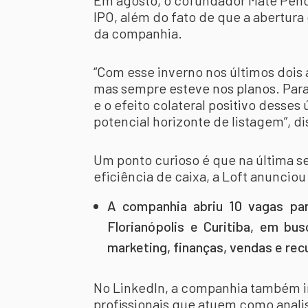
Em agosto, o cofundador Mate Pencz
IPO, além do fato de que a abertura
da companhia.
“Com esse inverno nos últimos dois a
mas sempre esteve nos planos. Par
e o efeito colateral positivo desse
potencial horizonte de listagem”, di
Um ponto curioso é que na última 
eficiência de caixa, a Loft anuncio
A companhia abriu 10 vagas par
Florianópolis e Curitiba, em bu
marketing, finanças, vendas e re
No LinkedIn, a companhia também i
profissionais que atuem como analis