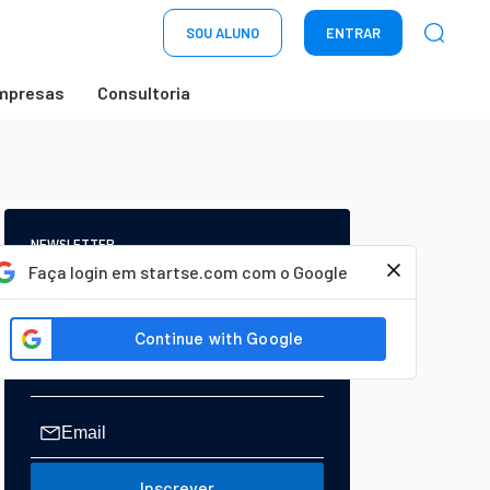
SOU ALUNO
ENTRAR
mpresas
Consultoria
NEWSLETTER
Start Seu dia:
Faça login em startse.com com o Google
A Newsletter do AGORA!
Inscrever