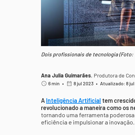
Dois profissionais de tecnologia (Foto:
Ana Julia Guimarães
,
Produtora de Co
6 min
•
8 jul 2023
•
Atualizado: 8 ju
A
Inteligência Artificial
tem crescido
revolucionado a maneira como os ne
tornando uma ferramenta poderosa p
eficiência e impulsionar a inovação