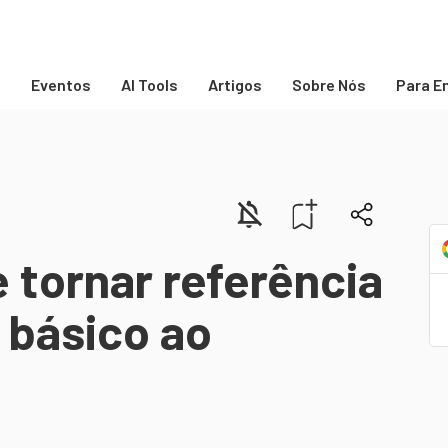
s
Eventos
AI Tools
Artigos
Sobre Nós
Para E
e tornar referência
l básico ao