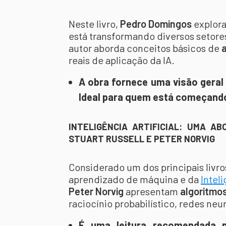
Neste livro,
Pedro Domingos
explor
está transformando diversos setor
autor aborda conceitos básicos de
reais de aplicação da IA.
A obra fornece uma visão geral 
Ideal para quem está começando
INTELIGÊNCIA ARTIFICIAL: UMA A
STUART RUSSELL E PETER NORVIG
Considerado um dos principais livro
aprendizado de máquina e da
Inteli
Peter Norvig
apresentam
algoritmo
raciocínio probabilístico, redes ne
É uma leitura recomendada 