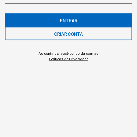
ENTRAR
O que diferencia um chatbot de um agente autônomo, na
CRIAR CONTA
prática
Redação StartSe
,
Redator
Ao continuar você concorda com as
•
•
11 min
4 ago 2026
Atualizado: 4 ago 2026
Políticas de Privacidade
NEWSLETTER
Start Seu dia:
A Newsletter do AGORA!