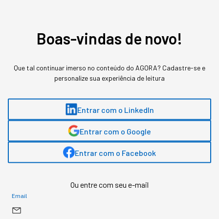
e como aplicar no seu
negócio
Boas-vindas de novo!
A confusão na definição custa caro para quem
decide orçamento de IA achando que são a
Que tal continuar imerso no conteúdo do AGORA? Cadastre-se e
mesma tecnologia em estágios diferentes de
personalize sua experiência de leitura
sofisticação.
Entrar com o LinkedIn
Entrar com o Google
Entrar com o Facebook
Ou entre com seu e-mail
Email