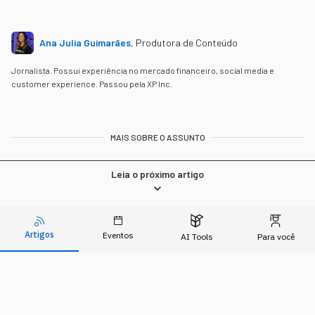
Ana Julia Guimarães
,
Produtora de Conteúdo
Jornalista. Possui experiência no mercado financeiro, social media e
customer experience. Passou pela XP Inc.
MAIS SOBRE O ASSUNTO
Leia o próximo artigo
Artigos
Eventos
INOVAÇÃO
AI Tools
Para você
Os robôs, que antes eram só
da fábrica, estão sendo