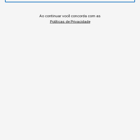
Ao continuar você concorda com as
Políticas de Privacidade
TECNOLOGIA
Chatbot ou Agentes
Autônomos: qual a diferença
e como aplicar no seu
negócio
A confusão na definição custa caro para quem
decide orçamento de IA achando que são a
mesma tecnologia em estágios diferentes de
sofisticação.