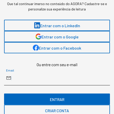
Que tal continuar imerso no conteúdo do AGORA? Cadastre-se e
personalize sua experiência de leitura
Entrar com o LinkedIn
Assuntos relacionados
Entrar com o Google
Inteligência Artificial
Tecnologia
ChatGPT
Entrar com o Facebook
Redação Startups
,
conteúdo exclusivo
Ou entre com seu e-mail
Email
O mais conceituado portal sobre startups do Brasil. Veja mais em
www.startups.com.br.
MAIS SOBRE O ASSUNTO
ENTRAR
CRIAR CONTA
Leia o próximo artigo