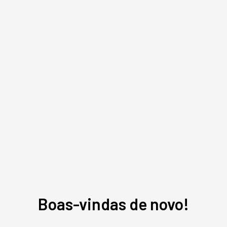
Gostou deste conteúdo? Deixa que a gente te avisa
quando surgirem assuntos relacionados!
ME AVISE
Boas-vindas de novo!