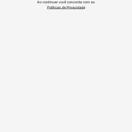
Ao continuar você concorda com as
CARREIRA
Políticas de Privacidade
O CEO é a ocupação menos
exposta à IA, mas isso tem
um preço
Os registros reais de uso do Claude colocam o
cargo de chief executive no fundo do ranking de
adoção, e o quartil mais alto de renda é o único
sem perda salarial mensurável.