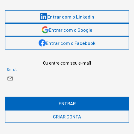
Entrar com o LinkedIn
Assuntos relacionados
Entrar com o Google
Inteligência Artificial
Liderança
Entrar com o Facebook
Bruno Lois
,
Editor
Ou entre com seu e-mail
Email
Jornalista e Copywriter. Escreve sobre negócios, tendências de mercado e
tecnologia na StartSe.
MAIS SOBRE O ASSUNTO
ENTRAR
Leia o próximo artigo
CRIAR CONTA