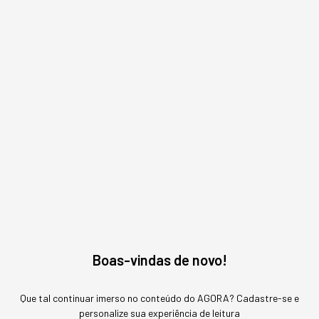
Gostou deste conteúdo? Deixa que a gente te avisa
quando surgirem assuntos relacionados!
ME AVISE
Boas-vindas de novo!
Que tal continuar imerso no conteúdo do AGORA? Cadastre-se e
personalize sua experiência de leitura