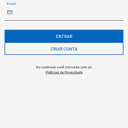
Email
MAIS SOBRE O ASSUNTO
ENTRAR
Leia o próximo artigo
CRIAR CONTA
Ao continuar você concorda com as
GESTÃO DO NEGÓCIO
Políticas de Privacidade
Um terço da sua empresa
sabota a adoção em
Inteligência Artificial
Duas pesquisas mediram a resistência dentro