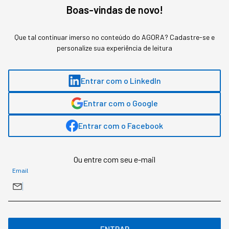
do nosso podcast Agora em 10. Ouça abaixo e
Boas-vindas de novo!
confira essa e outras novidades impactantes no
setor de negócios, inovação e carreira.
Que tal continuar imerso no conteúdo do AGORA? Cadastre-se e
personalize sua experiência de leitura
Entrar com o LinkedIn
Entrar com o Google
Entrar com o Facebook
Ou entre com seu e-mail
Email
Gostou deste conteúdo? Deixa que a gente te avisa
quando surgirem assuntos relacionados!
ENTRAR