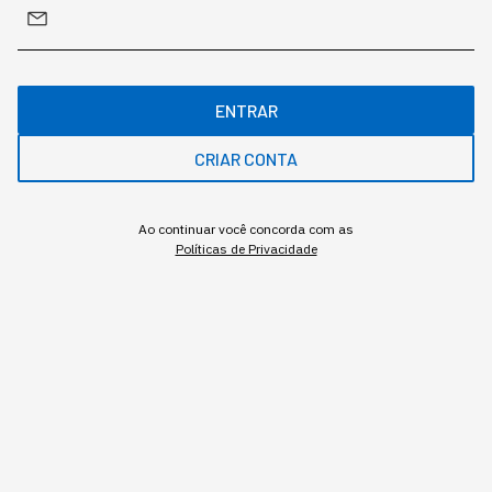
ENTRAR
CRIAR CONTA
Ao continuar você concorda com as
Políticas de Privacidade
A resistência à IA raramente chega à gestão na forma de
recusa declarada.
Redação StartSe
,
Redator
•
•
8 min
7 ago 2026
Atualizado: 7 ago 2026