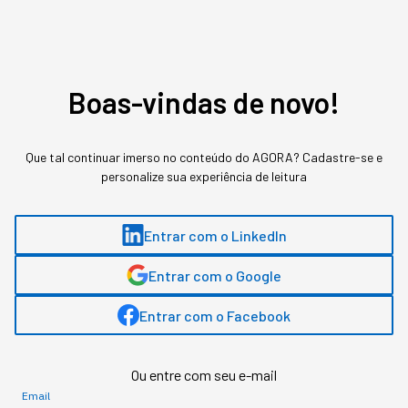
MAIS SOBRE O ASSUNTO
Boas-vindas de novo!
Leia o próximo artigo
Que tal continuar imerso no conteúdo do AGORA? Cadastre-se e
personalize sua experiência de leitura
GESTÃO DO NEGÓCIO
Um terço da sua empresa
Entrar com o LinkedIn
sabota a adoção em
Entrar com o Google
Inteligência Artificial
Entrar com o Facebook
Duas pesquisas mediram a resistência dentro
das empresas, e um estudo da Apollo descreve
Ou entre com seu e-mail
o mecanismo econômico que corre em paralelo.
Email