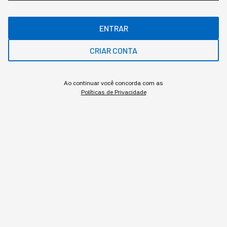
Sabrina Bezerra
,
jornalista
ENTRAR
Sabrina Bezerra, head de conteúdo na StartSe, possui mais de 13 anos de
CRIAR CONTA
experiência em comunicação, com passagem por veículos como Pequenas
Empresas & Grandes Negócios e Época Negócios, ambos da Editora Globo.
Ao continuar você concorda com as
Políticas de Privacidade
MAIS SOBRE O ASSUNTO
Leia o próximo artigo
INOVAÇÃO
Os robôs, que antes eram só
da fábrica, estão sendo