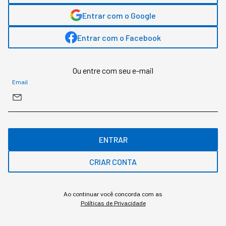
Leia o próximo artigo
Entrar com o Google
Entrar com o Facebook
GESTÃO DO NEGÓCIO
Ou entre com seu e-mail
Um terço da sua empresa
Email
sabota a adoção em
Inteligência Artificial
ENTRAR
Duas pesquisas mediram a resistência dentro
das empresas, e um estudo da Apollo descreve
CRIAR CONTA
o mecanismo econômico que corre em paralelo.
Ao continuar você concorda com as
Políticas de Privacidade