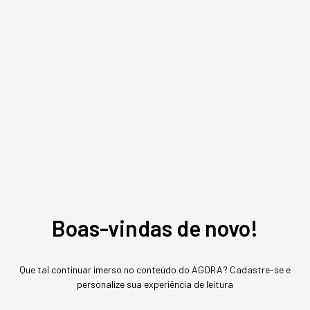
Tecnologia
Startups
Energia
Redação Startups
,
conteúdo exclusivo
O mais conceituado portal sobre startups do Brasil. Veja mais em
www.startups.com.br.
MAIS SOBRE O ASSUNTO
Leia o próximo artigo
Boas-vindas de novo!
GESTÃO DO NEGÓCIO
Que tal continuar imerso no conteúdo do AGORA? Cadastre-se e
personalize sua experiência de leitura
Amazon queima US$1,8