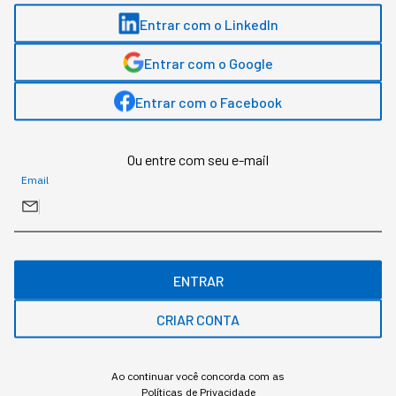
milhão em tokens: levou 5
Entrar com o LinkedIn
meses para descobrir o
Entrar com o Google
prejuízo
Entrar com o Facebook
A Amazon queimou US$ 1,8 milhão em cinco
meses num projeto que nunca foi ao ar. A origem
Ou entre com seu e-mail
do rombo estava na métrica de adoção, não no
Email
modelo.
ENTRAR
CRIAR CONTA
Ao continuar você concorda com as
Políticas de Privacidade