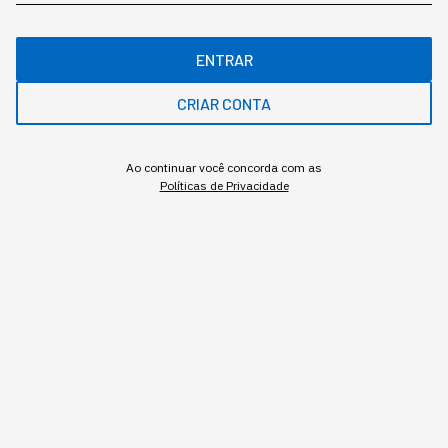
Robô humanoide (foto: reprodução site unitree)
ENTRAR
Redação StartSe
,
Redator
CRIAR CONTA
•
•
10 min
4 ago 2026
Atualizado: 4 ago 2026
Ao continuar você concorda com as
NEWSLETTER
Políticas de Privacidade
Start Seu dia:
A Newsletter do AGORA!
Inscrever