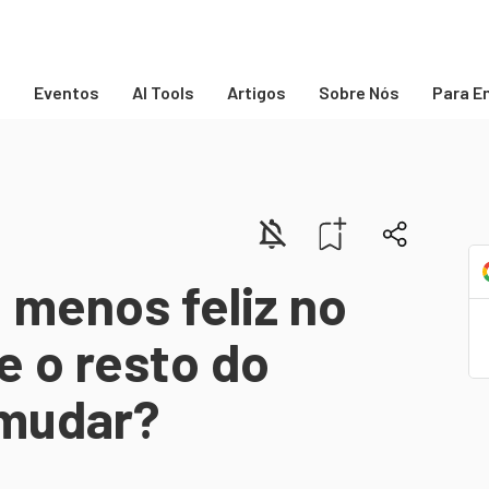
s
Eventos
AI Tools
Artigos
Sobre Nós
Para E
% menos feliz no
e o resto do
mudar?