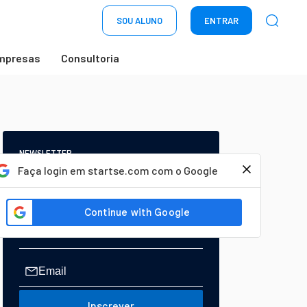
SOU ALUNO
ENTRAR
mpresas
Consultoria
NEWSLETTER
Start Seu dia:
Faça login em startse.com com o Google
A Newsletter do AGORA!
Inscrever