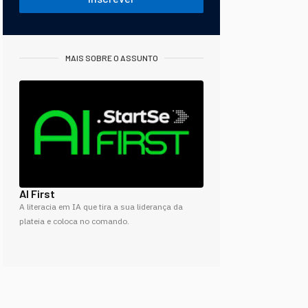
MAIS SOBRE O ASSUNTO
AI First
A literacia em IA que tira a sua liderança da
plateia e coloca no comando.