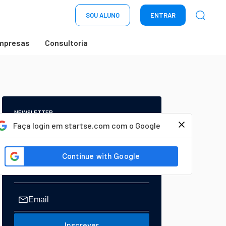
SOU ALUNO
ENTRAR
mpresas
Consultoria
NEWSLETTER
Start Seu dia:
Faça login em startse.com com o Google
A Newsletter do AGORA!
Inscrever