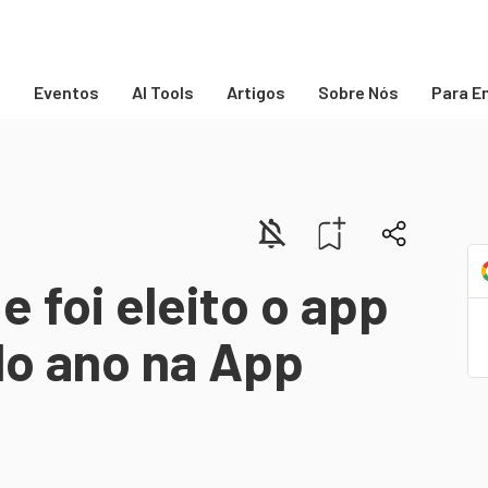
s
Eventos
AI Tools
Artigos
Sobre Nós
Para E
e foi eleito o app
do ano na App