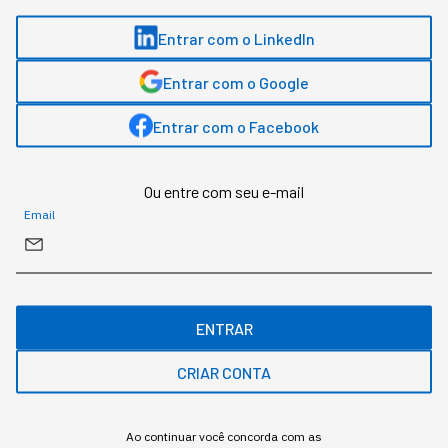
Quem deveria engajar está
Entrar com o LinkedIn
desgastado: líderes em
Entrar com o Google
modo sobrevivência
Entrar com o Facebook
Pesquisa global da Gallup mostra engajamento
de gestores caindo mais rápido que o do
Ou entre com seu e-mail
restante da equipe
Email
ENTRAR
CRIAR CONTA
Ao continuar você concorda com as