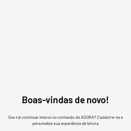
Assuntos relacionados
Flash
Redação Startups
,
conteúdo exclusivo
O mais conceituado portal sobre startups do Brasil. Veja mais em
www.startups.com.br.
MAIS SOBRE O ASSUNTO
Boas-vindas de novo!
Leia o próximo artigo
Que tal continuar imerso no conteúdo do AGORA? Cadastre-se e
GESTÃO DE PESSOAS
personalize sua experiência de leitura