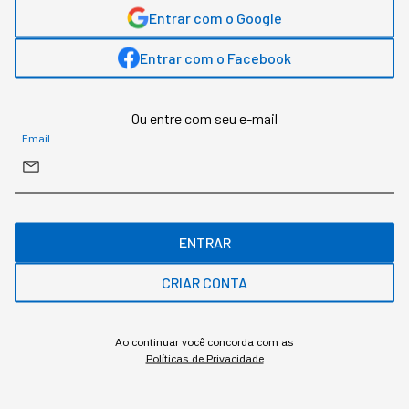
Entrar com o Google
Entrar com o Facebook
Ou entre com seu e-mail
Email
A resistência à IA raramente chega à gestão na forma de
ENTRAR
recusa declarada.
CRIAR CONTA
Redação StartSe
,
Redator
•
•
8 min
7 ago 2026
Atualizado: 7 ago 2026
Ao continuar você concorda com as
Políticas de Privacidade
NEWSLETTER
Start Seu dia: