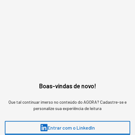
Leia o próximo artigo
GESTÃO DO NEGÓCIO
Um terço da sua empresa
sabota a adoção em
Inteligência Artificial
Duas pesquisas mediram a resistência dentro
Boas-vindas de novo!
das empresas, e um estudo da Apollo descreve
o mecanismo econômico que corre em paralelo.
Que tal continuar imerso no conteúdo do AGORA? Cadastre-se e
personalize sua experiência de leitura
Entrar com o LinkedIn