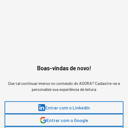
do rombo estava na métrica de adoção, não no
modelo.
Boas-vindas de novo!
Que tal continuar imerso no conteúdo do AGORA? Cadastre-se e
personalize sua experiência de leitura
Entrar com o LinkedIn
Esse valor faria muitas empresas médias fecharem as portas,
Entrar com o Google
para a Amazon, entra no backlog de "aprendizados"