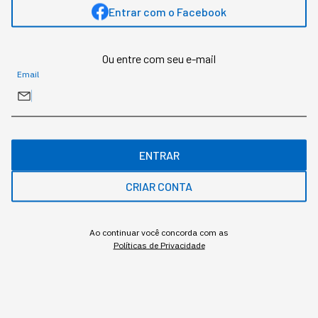
Entrar com o Facebook
Redação StartSe
,
Redator
•
•
10 min
5 ago 2026
Atualizado: 5 ago 2026
Ou entre com seu e-mail
Email
NEWSLETTER
Start Seu dia:
A Newsletter do AGORA!
ENTRAR
CRIAR CONTA
Ao continuar você concorda com as
Inscrever
Políticas de Privacidade
A Amazon gastou US$ 1,8 milhão em uma